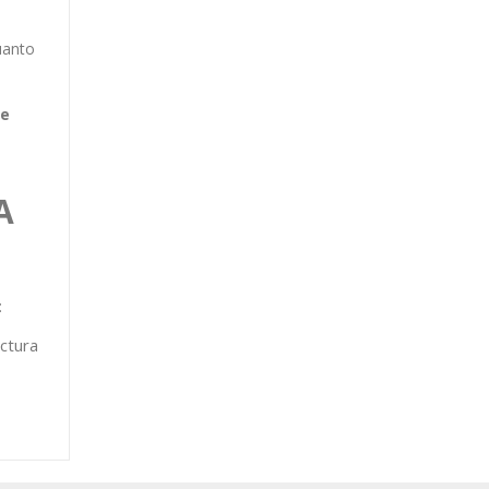
uanto
de
A
:
ctura