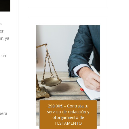
s
er
r, ya
 un
299.00€ – Contrata tu
servicio de redacción y
berá
otorgamiento de
TESTAMENTO