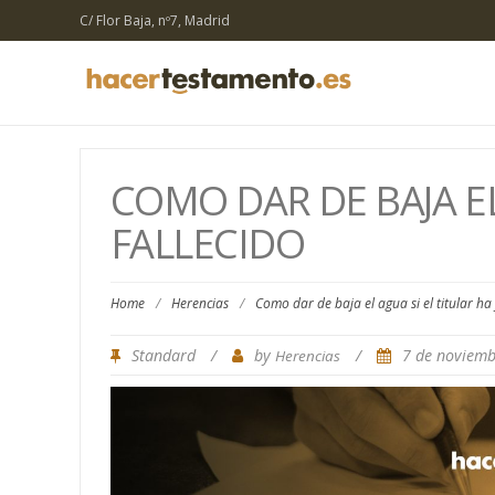
C/ Flor Baja, nº7, Madrid
COMO DAR DE BAJA EL
FALLECIDO
Home
/
Herencias
/
Como dar de baja el agua si el titular ha 
Standard
/
by
/
7 de noviem
Herencias