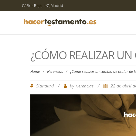
C/ Flor Baja, nº7, Madrid
¿CÓMO REALIZAR UN 
Home
/
Herencias
/
¿Cómo realizar un cambio de titular de l
Standard
/
by
/
22 de abril 
Herencias