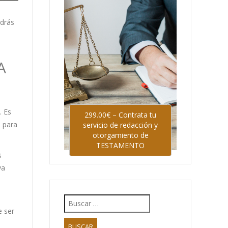
odrás
A
. Es
299.00€ – Contrata tu
e para
servicio de redacción y
otorgamiento de
TESTAMENTO
s
va
e ser