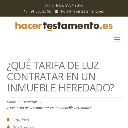
C/ Flor Baja, nº7, Madrid
91 005 26 90
hola@hacertestamento.es
Toggl
¿QUÉ TARIFA DE LUZ
CONTRATAR EN UN
INMUEBLE HEREDADO?
Home
/
Herencias
/
¿Qué tarifa de luz contratar en un inmueble heredado?
Standard
by
Herencias